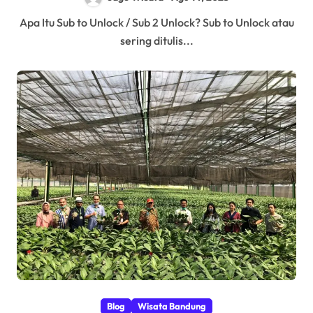
Apa Itu Sub to Unlock / Sub 2 Unlock? Sub to Unlock atau
sering ditulis...
Blog
Wisata Bandung