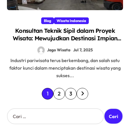
Blog
Wisata Indonesia
Konsultan Teknik Sipil dalam Proyek
Wisata: Mewujudkan Destinasi Impian
dengan Keahlian Profesional
Jago Wisata
Jul 7, 2025
Industri pariwisata terus berkembang, dan salah satu
faktor kunci dalam menciptakan destinasi wisata yang
sukses...
P
1
2
3
a
C
g
a
r
i