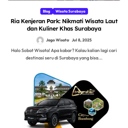
Blog
Wisata Surabaya
Ria Kenjeran Park: Nikmati Wisata Laut
dan Kuliner Khas Surabaya
Jago Wisata
Jul 8, 2025
Halo Sobat Wisata! Apa kabar? Kalau kalian lagi cari
destinasi seru di Surabaya yang bisa...