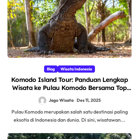
Blog
Wisata Indonesia
Komodo Island Tour: Panduan Lengkap
Wisata ke Pulau Komodo Bersama Top
Komodo Tour
Jago Wisata
Des 11, 2025
Pulau Komodo merupakan salah satu destinasi paling
eksotis di Indonesia dan dunia. Di sini, wisatawan...