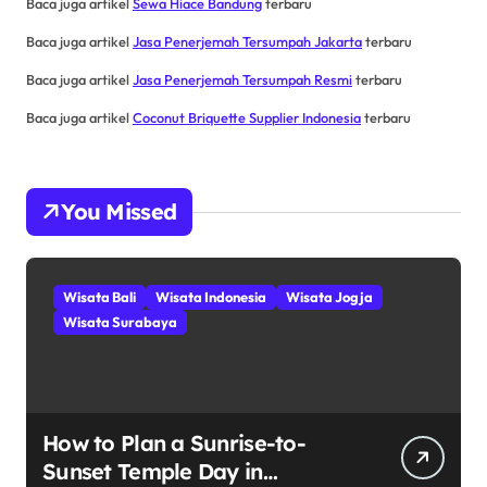
Baca juga artikel
Sewa Hiace Bandung
terbaru
Baca juga artikel
Jasa Penerjemah Tersumpah Jakarta
terbaru
Baca juga artikel
Jasa Penerjemah Tersumpah Resmi
terbaru
Baca juga artikel
Coconut Briquette Supplier Indonesia
terbaru
You Missed
Wisata Bali
Wisata Indonesia
Wisata Jogja
Wisata Surabaya
How to Plan a Sunrise-to-
Sunset Temple Day in