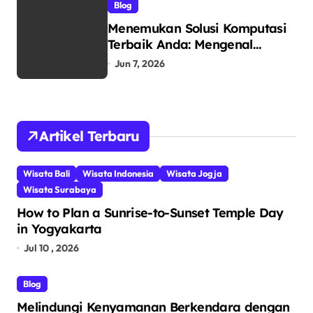
Blog
Menemukan Solusi Komputasi
Terbaik Anda: Mengenal
RIMAS LAPTOP sebagai Pusat
Jun 7, 2026
Ekosistem Laptop Terintegrasi
Artikel Terbaru
Wisata Bali
Wisata Indonesia
Wisata Jogja
Wisata Surabaya
How to Plan a Sunrise-to-Sunset Temple Day
in Yogyakarta
Jul 10 , 2026
Blog
Melindungi Kenyamanan Berkendara dengan