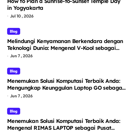
How to Plan a Sunrise-to-Sunset Temple Day
in Yogyakarta
Jul 10 , 2026
Blog
Melindungi Kenyamanan Berkendara dengan
Teknologi Dunia: Mengenal V-Kool sebagai
Pelopor Kaca Film Otomotif Premium
Jun 7 , 2026
Blog
Menemukan Solusi Komputasi Terbaik Anda:
Mengungkap Keunggulan Laptop GO sebagai
Tempat Beli Laptop Terpercaya
Jun 7 , 2026
Blog
Menemukan Solusi Komputasi Terbaik Anda:
Mengenal RIMAS LAPTOP sebagai Pusat