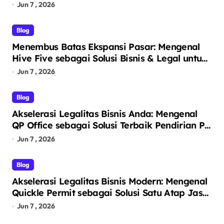
Ekosistem Laptop Terintegrasi
Jun 7 , 2026
Blog
Menembus Batas Ekspansi Pasar: Mengenal
Hive Five sebagai Solusi Bisnis & Legal untuk
Segala Kebutuhan Anda
Jun 7 , 2026
Blog
Akselerasi Legalitas Bisnis Anda: Mengenal
QP Office sebagai Solusi Terbaik Pendirian PT
Perorangan dan Virtual Office Prestigius
Jun 7 , 2026
Blog
Akselerasi Legalitas Bisnis Modern: Mengenal
Quickle Permit sebagai Solusi Satu Atap Jasa
Pendirian PT dan Virtual Office
Jun 7 , 2026