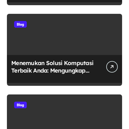
sebagai Pelopor Kaca Film
Otomotif Premium
Blog
Menemukan Solusi Komputasi
Terbaik Anda: Mengungkap
Keunggulan Laptop GO
sebagai Tempat Beli Laptop
Terpercaya
Blog