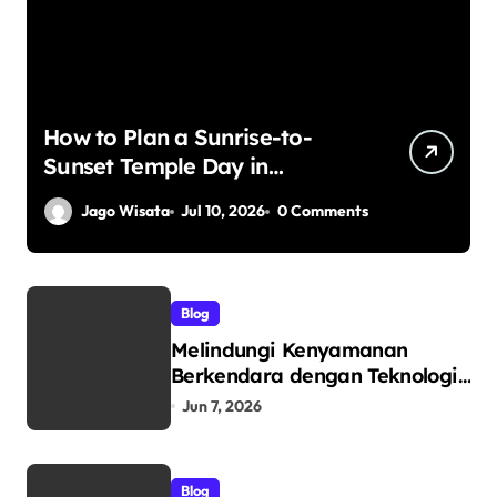
How to Plan a Sunrise-to-
Sunset Temple Day in
Yogyakarta
Jago Wisata
Jul 10, 2026
0 Comments
Blog
Melindungi Kenyamanan
Berkendara dengan Teknologi
Dunia: Mengenal V-Kool
Jun 7, 2026
sebagai Pelopor Kaca Film
Otomotif Premium
Blog