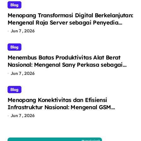
Blog
Menopang Transformasi Digital Berkelanjutan:
Mengenal Raja Server sebagai Penyedia
Solusi Infrastruktur TI Terintegrasi
Jun 7 , 2026
Blog
Menembus Batas Produktivitas Alat Berat
Nasional: Mengenal Sany Perkasa sebagai
Pelopor Solusi Ekskavator Tangguh melalui
Jun 7 , 2026
Unit Unggulan SY215C
Blog
Menopang Konektivitas dan Efisiensi
Infrastruktur Nasional: Mengenal GSM
Logistic sebagai Solusi Logistik dan Alat Berat
Jun 7 , 2026
Terintegrasi