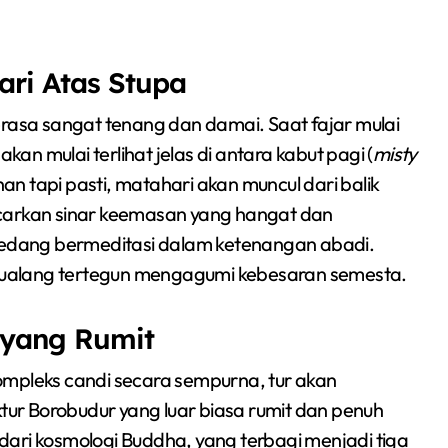
ari Atas Stupa
erasa sangat tenang dan damai. Saat fajar mulai
kan mulai terlihat jelas di antara kabut pagi (
misty
n tapi pasti, matahari akan muncul dari balik
rkan sinar keemasan yang hangat dan
edang bermeditasi dalam ketenangan abadi.
petualang tertegun mengagumi kebesaran semesta.
o yang Rumit
ompleks candi secara sempurna, tur akan
ktur Borobudur yang luar biasa rumit dan penuh
i dari kosmologi Buddha, yang terbagi menjadi tiga