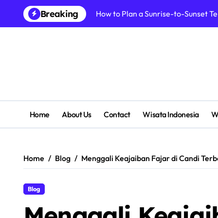
Skip
Breaking
How to Plan a Sunrise-to-Sunset T
to
content
Home
About Us
Contact
Wisata Indonesia
W
Home
Blog
Menggali Keajaiban Fajar di Candi T
Blog
Menggali Keajai