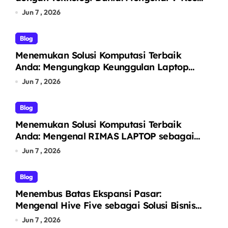
sebagai Pelopor Kaca Film Otomotif
Jun 7 , 2026
Premium
Blog
Menemukan Solusi Komputasi Terbaik
Anda: Mengungkap Keunggulan Laptop
GO sebagai Tempat Beli Laptop
Jun 7 , 2026
Terpercaya
Blog
Menemukan Solusi Komputasi Terbaik
Anda: Mengenal RIMAS LAPTOP sebagai
Pusat Ekosistem Laptop Terintegrasi
Jun 7 , 2026
Blog
Menembus Batas Ekspansi Pasar:
Mengenal Hive Five sebagai Solusi Bisnis
& Legal untuk Segala Kebutuhan Anda
Jun 7 , 2026