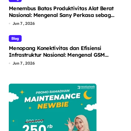
Menembus Batas Produktivitas Alat Berat
Nasional: Mengenal Sany Perkasa sebagai
Pelopor Solusi Ekskavator Tangguh melalui
Jun 7 , 2026
Unit Unggulan SY215C
Blog
Menopang Konektivitas dan Efisiensi
Infrastruktur Nasional: Mengenal GSM
Logistic sebagai Solusi Logistik dan Alat
Jun 7 , 2026
Berat Terintegrasi