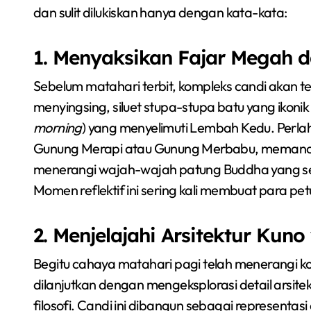
dan sulit dilukiskan hanya dengan kata-kata:
1. Menyaksikan Fajar Megah d
Sebelum matahari terbit, kompleks candi akan t
menyingsing, siluet stupa-stupa batu yang ikonik a
morning
) yang menyelimuti Lembah Kedu. Perlaha
Gunung Merapi atau Gunung Merbabu, memanca
menerangi wajah-wajah patung Buddha yang s
Momen reflektif ini sering kali membuat para 
2. Menjelajahi Arsitektur Kun
Begitu cahaya matahari pagi telah menerangi k
dilanjutkan dengan mengeksplorasi detail arsite
filosofi. Candi ini dibangun sebagai representas