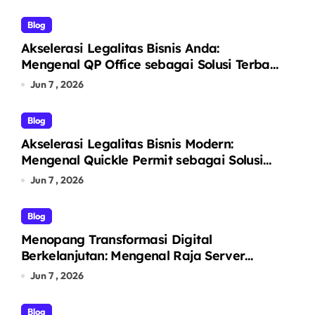
Blog
Akselerasi Legalitas Bisnis Anda:
Mengenal QP Office sebagai Solusi Terbaik
Pendirian PT Perorangan dan Virtual
Jun 7 , 2026
Office Prestigius
Blog
Akselerasi Legalitas Bisnis Modern:
Mengenal Quickle Permit sebagai Solusi
Satu Atap Jasa Pendirian PT dan Virtual
Jun 7 , 2026
Office
Blog
Menopang Transformasi Digital
Berkelanjutan: Mengenal Raja Server
sebagai Penyedia Solusi Infrastruktur TI
Jun 7 , 2026
Terintegrasi
Blog