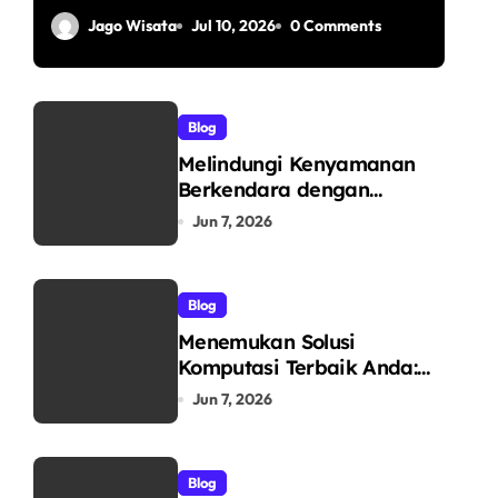
Temple Day in
Jago Wisata
Jul 10, 2026
0 Comments
Yogyakarta
Blog
Melindungi Kenyamanan
Berkendara dengan
Teknologi Dunia: Mengenal
Jun 7, 2026
V-Kool sebagai Pelopor
Kaca Film Otomotif
Premium
Blog
Menemukan Solusi
Komputasi Terbaik Anda:
Mengungkap Keunggulan
Jun 7, 2026
Laptop GO sebagai Tempat
Beli Laptop Terpercaya
Blog