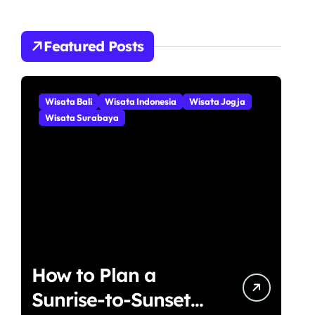
i
u
n
Featured Posts
t
u
k
:
Wisata Bali
Wisata Indonesia
Wisata Jogja
Wisata Surabaya
How to Plan a
Sunrise-to-Sunset