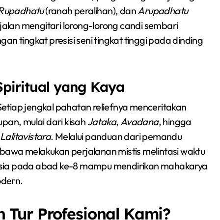
Rupadhatu
(ranah peralihan), dan
Arupadhatu
rjalan mengitari lorong-lorong candi sembari
n tingkat presisi seni tingkat tinggi pada dinding
Spiritual yang Kaya
etiap jengkal pahatan reliefnya menceritakan
pan, mulai dari kisah
Jataka
,
Avadana
, hingga
Lalitavistara
. Melalui panduan dari pemandu
bawa melakukan perjalanan mistis melintasi waktu
ia pada abad ke-8 mampu mendirikan mahakarya
odern.
Tur Profesional Kami?