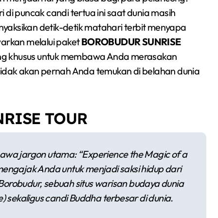
 puncak candi tertua ini saat dunia masih
enyaksikan detik-detik matahari terbit menyapa
warkan melalui paket
BOROBUDUR SUNRISE
cang khusus untuk membawa Anda merasakan
 tidak akan pernah Anda temukan di belahan dunia
NRISE TOUR
wa jargon utama:
“Experience the Magic of a
mengajak Anda untuk menjadi saksi hidup dari
Borobudur, sebuah situs warisan budaya dunia
e
) sekaligus candi Buddha terbesar di dunia.