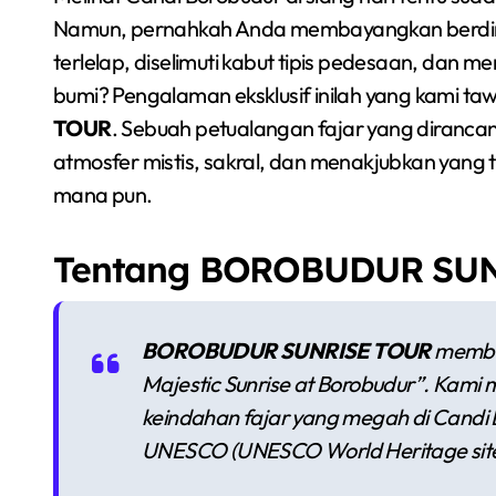
Namun, pernahkah Anda membayangkan berdiri di
terlelap, diselimuti kabut tipis pedesaan, dan m
bumi? Pengalaman eksklusif inilah yang kami ta
TOUR
. Sebuah petualangan fajar yang diran
atmosfer mistis, sakral, dan menakjubkan yang
mana pun.
Tentang BOROBUDUR SU
BOROBUDUR SUNRISE TOUR
memba
Majestic Sunrise at Borobudur”
. Kami 
keindahan fajar yang megah di Candi 
UNESCO (
UNESCO World Heritage sit