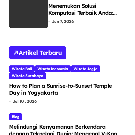
Menemukan Solusi
Komputasi Terbaik Anda:
Mengenal RIMAS LAPTOP
Jun 7, 2026
sebagai Pusat Ekosistem
Laptop Terintegrasi
Artikel Terbaru
Wisata Bali
Wisata Indonesia
Wisata Jogja
Wisata Surabaya
How to Plan a Sunrise-to-Sunset Temple
Day in Yogyakarta
Jul 10 , 2026
Blog
Melindungi Kenyamanan Berkendara
dengan Teknologi Dunia: Mengenal V-Kool