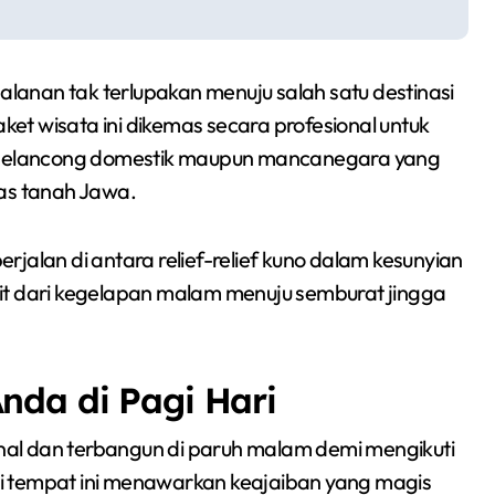
anan tak terlupakan menuju salah satu destinasi
aket wisata ini dikemas secara profesional untuk
pelancong domestik maupun mancanegara yang
tas tanah Jawa.
lan di antara relief-relief kuno dalam kesunyian
it dari kegelapan malam menuju semburat jingga
nda di Pagi Hari
al dan terbangun di paruh malam demi mengikuti
i tempat ini menawarkan keajaiban yang magis