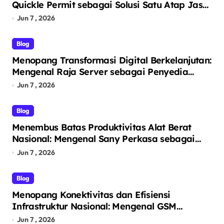
Quickle Permit sebagai Solusi Satu Atap Jasa
Pendirian PT dan Virtual Office
Jun 7 , 2026
Blog
Menopang Transformasi Digital Berkelanjutan:
Mengenal Raja Server sebagai Penyedia
Solusi Infrastruktur TI Terintegrasi
Jun 7 , 2026
Blog
Menembus Batas Produktivitas Alat Berat
Nasional: Mengenal Sany Perkasa sebagai
Pelopor Solusi Ekskavator Tangguh melalui
Jun 7 , 2026
Unit Unggulan SY215C
Blog
Menopang Konektivitas dan Efisiensi
Infrastruktur Nasional: Mengenal GSM
Logistic sebagai Solusi Logistik dan Alat Berat
Jun 7 , 2026