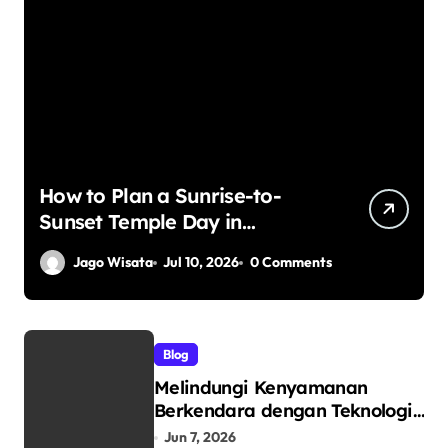
How to Plan a Sunrise-to-
Sunset Temple Day in
Yogyakarta
Jago Wisata
Jul 10, 2026
0 Comments
Blog
Melindungi Kenyamanan
Berkendara dengan Teknologi
Dunia: Mengenal V-Kool
Jun 7, 2026