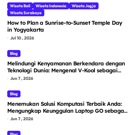
Wisata Bali
Wisata Indonesia
Wisata Jogja
Wisata Surabaya
How to Plan a Sunrise-to-Sunset Temple Day
in Yogyakarta
Jul 10 , 2026
Blog
Melindungi Kenyamanan Berkendara dengan
Teknologi Dunia: Mengenal V-Kool sebagai
Pelopor Kaca Film Otomotif Premium
Jun 7 , 2026
Blog
Menemukan Solusi Komputasi Terbaik Anda:
Mengungkap Keunggulan Laptop GO sebagai
Tempat Beli Laptop Terpercaya
Jun 7 , 2026
Blog