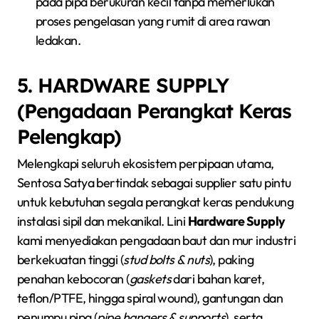
pada pipa berukuran kecil tanpa memerlukan
proses pengelasan yang rumit di area rawan
ledakan.
5. HARDWARE SUPPLY
(Pengadaan Perangkat Keras
Pelengkap)
Melengkapi seluruh ekosistem perpipaan utama,
Sentosa Satya bertindak sebagai supplier satu pintu
untuk kebutuhan segala perangkat keras pendukung
instalasi sipil dan mekanikal. Lini
Hardware Supply
kami menyediakan pengadaan baut dan mur industri
berkekuatan tinggi (
stud bolts & nuts
), paking
penahan kebocoran (
gaskets
dari bahan karet,
teflon/PTFE, hingga spiral wound), gantungan dan
penumpu pipa (
pipe hangers & supports
), serta