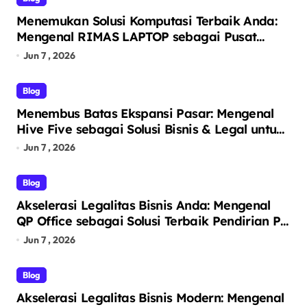
Menemukan Solusi Komputasi Terbaik Anda:
Mengenal RIMAS LAPTOP sebagai Pusat
Ekosistem Laptop Terintegrasi
Jun 7 , 2026
Blog
Menembus Batas Ekspansi Pasar: Mengenal
Hive Five sebagai Solusi Bisnis & Legal untuk
Segala Kebutuhan Anda
Jun 7 , 2026
Blog
Akselerasi Legalitas Bisnis Anda: Mengenal
QP Office sebagai Solusi Terbaik Pendirian PT
Perorangan dan Virtual Office Prestigius
Jun 7 , 2026
Blog
Akselerasi Legalitas Bisnis Modern: Mengenal