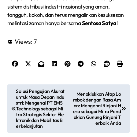
sistem distribusi industri nasional yang aman,
tangguh, kokoh, dan terus mengalirkan kesuksesan
melintasi zaman hanya bersama
Sentosa Satya
!
Views:
7
N
Solusi Pengujian Akurat
Menaklukkan Atap Lo
untuk Masa Depan Indu
a
mbok dengan Rasa Am
stri: Mengenal PT EMS
an: Mengenal Rinjani H
Technology sebagai Mi
ero sebagai Mitra Pend
v
tra Strategis Sektor Ele
akian Gunung Rinjani T
ktronik dan Mobilitas B
erbaik Anda
i
erkelanjutan