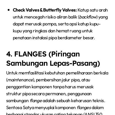
Check Valves & Butterfly Valves:
Katup satu arah
untuk mencegah risiko aliran balik (
backflow
) yang
dapat merusak pompa, serta opsi katup kupu-
kupu yang ringkas dan hemat ruang untuk
penataan instalasi pipa berdiameter besar.
4. FLANGES (Piringan
Sambungan Lepas-Pasang)
Untuk memfasilitasi kebutuhan pemeliharaan berkala
(
maintenance
), pembersihan jalur pipa, atau
penggantian komponen tanpa harus merusak
struktur pipa secara permanen, penggunaan
sambungan
flange
adalah sebuah keharusan teknis.
Sentosa Satya menyuplai komponen
flanges
dalam
berbagai standar ukuran rating tekanan (ANSI 150,