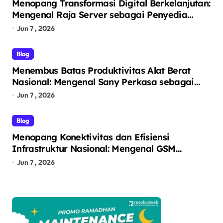
Menopang Transformasi Digital Berkelanjutan:
Mengenal Raja Server sebagai Penyedia
Solusi Infrastruktur TI Terintegrasi
Jun 7 , 2026
Blog
Menembus Batas Produktivitas Alat Berat
Nasional: Mengenal Sany Perkasa sebagai
Pelopor Solusi Ekskavator Tangguh melalui
Jun 7 , 2026
Unit Unggulan SY215C
Blog
Menopang Konektivitas dan Efisiensi
Infrastruktur Nasional: Mengenal GSM
Logistic sebagai Solusi Logistik dan Alat Berat
Jun 7 , 2026
Terintegrasi