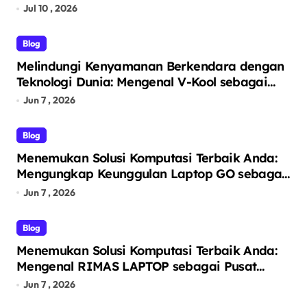
Jul 10 , 2026
Blog
Melindungi Kenyamanan Berkendara dengan
Teknologi Dunia: Mengenal V-Kool sebagai
Pelopor Kaca Film Otomotif Premium
Jun 7 , 2026
Blog
Menemukan Solusi Komputasi Terbaik Anda:
Mengungkap Keunggulan Laptop GO sebagai
Tempat Beli Laptop Terpercaya
Jun 7 , 2026
Blog
Menemukan Solusi Komputasi Terbaik Anda:
Mengenal RIMAS LAPTOP sebagai Pusat
Ekosistem Laptop Terintegrasi
Jun 7 , 2026