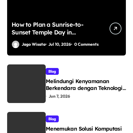
How to Plan a Sunrise-to-
Sunset Temple Day in
Yogyakarta
Jago Wisata
Jul 10, 2026
0 Comments
Blog
Melindungi Kenyamanan
Berkendara dengan Teknologi
Dunia: Mengenal V-Kool
Jun 7, 2026
sebagai Pelopor Kaca Film
Otomotif Premium
Blog
Menemukan Solusi Komputasi