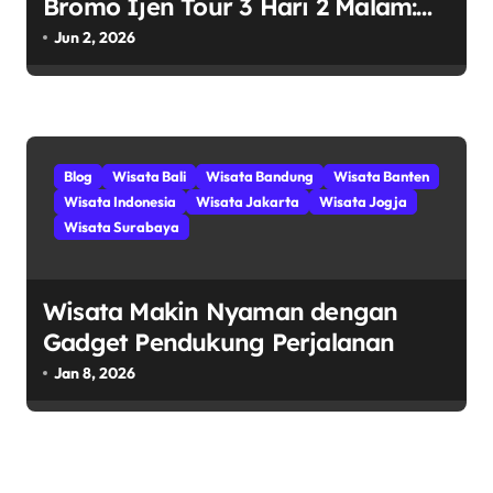
Bromo Ijen Tour 3 Hari 2 Malam:
Persiapan Menuju Petualangan
Jun 2, 2026
Epik!
Blog
Wisata Bali
Wisata Bandung
Wisata Banten
Wisata Indonesia
Wisata Jakarta
Wisata Jogja
Wisata Surabaya
Wisata Makin Nyaman dengan
Gadget Pendukung Perjalanan
Jan 8, 2026