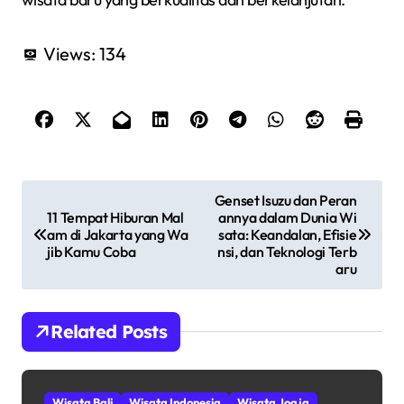
Views:
134
N
Genset Isuzu dan Peran
11 Tempat Hiburan Mal
annya dalam Dunia Wi
a
am di Jakarta yang Wa
sata: Keandalan, Efisie
jib Kamu Coba
nsi, dan Teknologi Terb
v
aru
i
Related Posts
g
a
Wisata Bali
Wisata Indonesia
Wisata Jogja