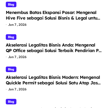
Blog
Menembus Batas Ekspansi Pasar: Mengenal
Hive Five sebagai Solusi Bisnis & Legal untuk
Segala Kebutuhan Anda
Jun 7 , 2026
Blog
Akselerasi Legalitas Bisnis Anda: Mengenal
QP Office sebagai Solusi Terbaik Pendirian PT
Perorangan dan Virtual Office Prestigius
Jun 7 , 2026
Blog
Akselerasi Legalitas Bisnis Modern: Mengenal
Quickle Permit sebagai Solusi Satu Atap Jasa
Pendirian PT dan Virtual Office
Jun 7 , 2026
Blog