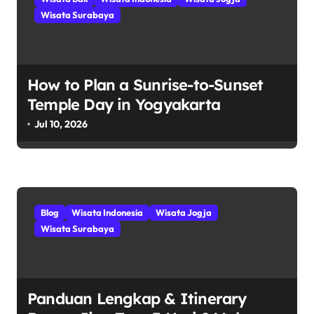
s
Wisata Surabaya
i
p
How to Plan a Sunrise-to-Sunset
o
Temple Day in Yogyakarta
s
Jul 10, 2026
Blog
Wisata Indonesia
Wisata Jogja
Wisata Surabaya
Panduan Lengkap & Itinerary