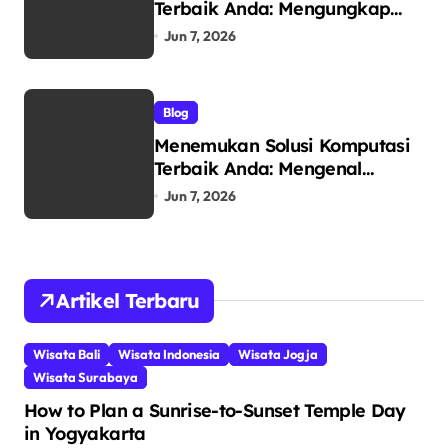
Terbaik Anda: Mengungkap
Keunggulan Laptop GO
Jun 7, 2026
sebagai Tempat Beli Laptop
Terpercaya
Blog
Menemukan Solusi Komputasi
Terbaik Anda: Mengenal
RIMAS LAPTOP sebagai Pusat
Jun 7, 2026
Ekosistem Laptop Terintegrasi
Artikel Terbaru
Wisata Bali
Wisata Indonesia
Wisata Jogja
Wisata Surabaya
How to Plan a Sunrise-to-Sunset Temple Day
in Yogyakarta