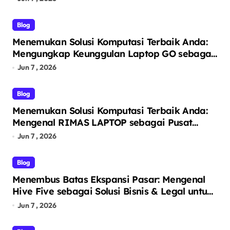
Blog
Menemukan Solusi Komputasi Terbaik Anda:
Mengungkap Keunggulan Laptop GO sebagai
Tempat Beli Laptop Terpercaya
Jun 7 , 2026
Blog
Menemukan Solusi Komputasi Terbaik Anda:
Mengenal RIMAS LAPTOP sebagai Pusat
Ekosistem Laptop Terintegrasi
Jun 7 , 2026
Blog
Menembus Batas Ekspansi Pasar: Mengenal
Hive Five sebagai Solusi Bisnis & Legal untuk
Segala Kebutuhan Anda
Jun 7 , 2026