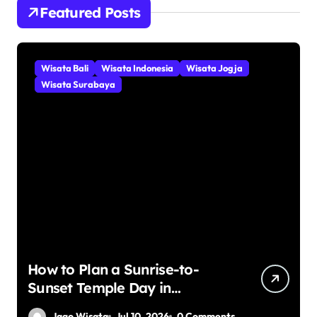
n
Featured Posts
t
u
k
:
Wisata Bali
Wisata Indonesia
Wisata Jogja
Wisata Surabaya
How to Plan a Sunrise-to-
Sunset Temple Day in
Yogyakarta
Jago Wisata
Jul 10, 2026
0 Comments