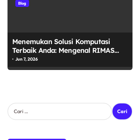
Blog
Menemukan Solusi Komputasi
Terbaik Anda: Mengenal RIMAS
LAPTOP sebagai Pusat Ekosistem
Jun 7, 2026
Laptop Terintegrasi
C
a
r
i
u