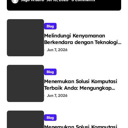
Blog
Melindungi Kenyamanan
Berkendara dengan Teknologi
Dunia: Mengenal V-Kool
Jun 7, 2026
sebagai Pelopor Kaca Film
Otomotif Premium
Blog
Menemukan Solusi Komputasi
Terbaik Anda: Mengungkap
Keunggulan Laptop GO
Jun 7, 2026
sebagai Tempat Beli Laptop
Terpercaya
Blog
Menemukan Solusi Komputasi