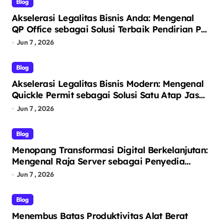
Blog
Akselerasi Legalitas Bisnis Anda: Mengenal
QP Office sebagai Solusi Terbaik Pendirian PT
Perorangan dan Virtual Office Prestigius
Jun 7 , 2026
Blog
Akselerasi Legalitas Bisnis Modern: Mengenal
Quickle Permit sebagai Solusi Satu Atap Jasa
Pendirian PT dan Virtual Office
Jun 7 , 2026
Blog
Menopang Transformasi Digital Berkelanjutan:
Mengenal Raja Server sebagai Penyedia
Solusi Infrastruktur TI Terintegrasi
Jun 7 , 2026
Blog
Menembus Batas Produktivitas Alat Berat