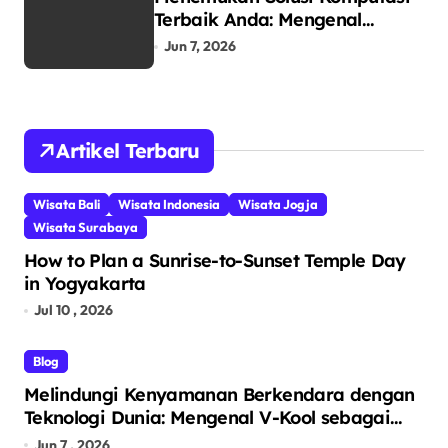
Terbaik Anda: Mengenal
RIMAS LAPTOP sebagai Pusat
Jun 7, 2026
Ekosistem Laptop Terintegrasi
Artikel Terbaru
Wisata Bali
Wisata Indonesia
Wisata Jogja
Wisata Surabaya
How to Plan a Sunrise-to-Sunset Temple Day
in Yogyakarta
Jul 10 , 2026
Blog
Melindungi Kenyamanan Berkendara dengan
Teknologi Dunia: Mengenal V-Kool sebagai
Pelopor Kaca Film Otomotif Premium
Jun 7 , 2026