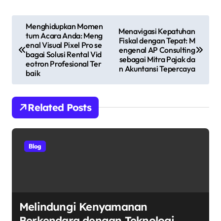
N
Menghidupkan Momen
Menavigasi Kepatuhan
tum Acara Anda: Meng
a
Fiskal dengan Tepat: M
enal Visual Pixel Pro se
engenal AP Consulting
bagai Solusi Rental Vid
sebagai Mitra Pajak da
v
eotron Profesional Ter
n Akuntansi Tepercaya
baik
i
g
Related Posts
a
s
Blog
i
p
o
Melindungi Kenyamanan
Berkendara dengan Teknologi