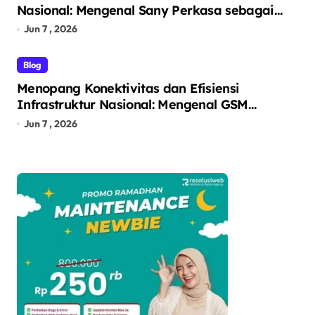
Nasional: Mengenal Sany Perkasa sebagai
Pelopor Solusi Ekskavator Tangguh melalui
Jun 7 , 2026
Unit Unggulan SY215C
Blog
Menopang Konektivitas dan Efisiensi
Infrastruktur Nasional: Mengenal GSM
Logistic sebagai Solusi Logistik dan Alat Berat
Jun 7 , 2026
Terintegrasi