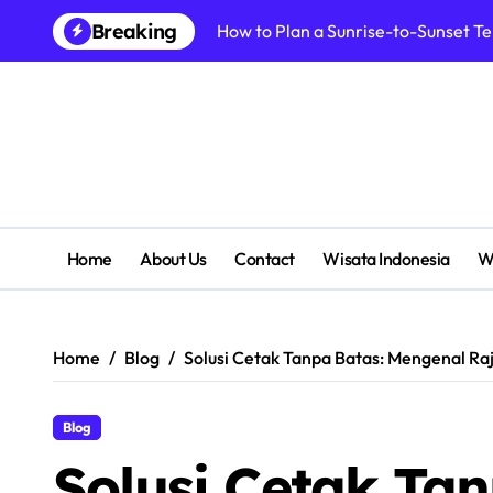
Skip
Breaking
How to Plan a Sunrise-to-Sunset T
to
content
Home
About Us
Contact
Wisata Indonesia
W
Home
Blog
Solusi Cetak Tanpa Batas: Mengenal R
Blog
Solusi Cetak Tan