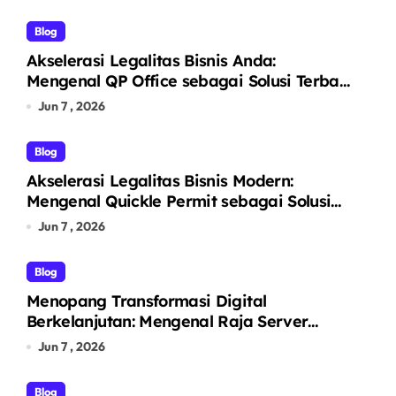
Blog
Akselerasi Legalitas Bisnis Anda:
Mengenal QP Office sebagai Solusi Terbaik
Pendirian PT Perorangan dan Virtual
Jun 7 , 2026
Office Prestigius
Blog
Akselerasi Legalitas Bisnis Modern:
Mengenal Quickle Permit sebagai Solusi
Satu Atap Jasa Pendirian PT dan Virtual
Jun 7 , 2026
Office
Blog
Menopang Transformasi Digital
Berkelanjutan: Mengenal Raja Server
sebagai Penyedia Solusi Infrastruktur TI
Jun 7 , 2026
Terintegrasi
Blog