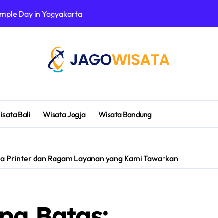
emple Day in Yogyakarta
Melindungi Keny
isata Bali
Wisata Jogja
Wisata Bandung
aja Printer dan Ragam Layanan yang Kami Tawarkan
pa Batas: