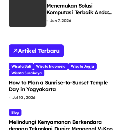
Menemukan Solusi
Komputasi Terbaik Anda:
Mengenal RIMAS LAPTOP
Jun 7, 2026
sebagai Pusat Ekosistem
Laptop Terintegrasi
Artikel Terbaru
Wisata Bali
Wisata Indonesia
Wisata Jogja
Wisata Surabaya
How to Plan a Sunrise-to-Sunset Temple
Day in Yogyakarta
Jul 10 , 2026
Blog
Melindungi Kenyamanan Berkendara
dengan Teknologi Dunia: Mengenal V-Kool