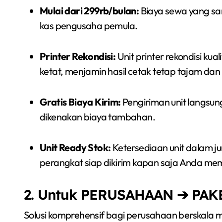
Mulai dari 299rb/bulan:
Biaya sewa yang sa
kas pengusaha pemula.
Printer Rekondisi:
Unit printer rekondisi kua
ketat, menjamin hasil cetak tetap tajam dan 
Gratis Biaya Kirim:
Pengiriman unit langsun
dikenakan biaya tambahan.
Unit Ready Stok:
Ketersediaan unit dalam j
perangkat siap dikirim kapan saja Anda m
2. Untuk PERUSAHAAN ➔ PA
Solusi komprehensif bagi perusahaan berskal