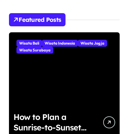
i
u
n
Featured Posts
t
u
k
:
Wisata Bali
Wisata Indonesia
Wisata Jogja
Wisata Surabaya
How to Plan a
Sunrise-to-Sunset