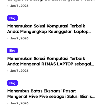
sebagai Pelopor Kaca Film Otomotif
Jun 7 , 2026
Premium
Blog
Menemukan Solusi Komputasi Terbaik
Anda: Mengungkap Keunggulan Laptop
GO sebagai Tempat Beli Laptop
Jun 7 , 2026
Terpercaya
Blog
Menemukan Solusi Komputasi Terbaik
Anda: Mengenal RIMAS LAPTOP sebagai
Pusat Ekosistem Laptop Terintegrasi
Jun 7 , 2026
Blog
Menembus Batas Ekspansi Pasar:
Mengenal Hive Five sebagai Solusi Bisnis
& Legal untuk Segala Kebutuhan Anda
Jun 7 , 2026