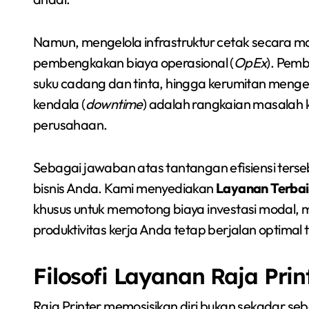
Namun, mengelola infrastruktur cetak secara mand
pembengkakan biaya operasional (
OpEx
). Pemb
suku cadang dan tinta, hingga kerumitan mengel
kendala (
downtime
) adalah rangkaian masalah
perusahaan.
Sebagai jawaban atas tantangan efisiensi terse
bisnis Anda. Kami menyediakan
Layanan Terbaik
khusus untuk memotong biaya investasi modal, m
produktivitas kerja Anda tetap berjalan optima
Filosofi Layanan Raja Prin
Raja Printer memosisikan diri bukan sekadar s