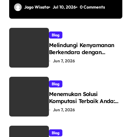
Temple Day in
Jago Wisata
Jul 10, 2026
0 Comments
Yogyakarta
Blog
Melindungi Kenyamanan
Berkendara dengan
Teknologi Dunia: Mengenal
Jun 7, 2026
V-Kool sebagai Pelopor
Kaca Film Otomotif
Premium
Blog
Menemukan Solusi
Komputasi Terbaik Anda:
Mengungkap Keunggulan
Jun 7, 2026
Laptop GO sebagai Tempat
Beli Laptop Terpercaya
Blog