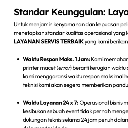
Standar Keunggulan: Laya
Untuk menjamin kenyamanan dan kepuasan pelang
menetapkan standar kualitas operasional yang ke
LAYANAN SERVIS TERBAIK
yang kami berikan 
Waktu Respon Maks. 1 Jam:
Kami memahami 
printer macet (
error
) berarti kerugian waktu 
kami menggaransi waktu respon maksimal ha
teknisi kami akan segera memberikan pandua
Waktu Layanan 24 x 7:
Operasional bisnis mo
kesibukan sebuah event tidak pernah mengena
dukungan teknis selama 24 jam penuh dala