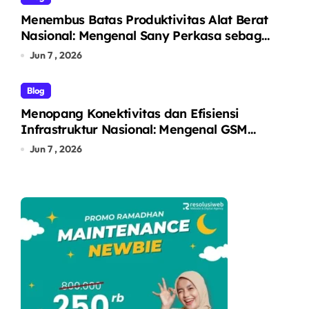
Menembus Batas Produktivitas Alat Berat
Nasional: Mengenal Sany Perkasa sebagai
Pelopor Solusi Ekskavator Tangguh melalui
Jun 7 , 2026
Unit Unggulan SY215C
Blog
Menopang Konektivitas dan Efisiensi
Infrastruktur Nasional: Mengenal GSM
Logistic sebagai Solusi Logistik dan Alat
Jun 7 , 2026
Berat Terintegrasi