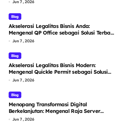
& Legal untuk Segala Kebutuhan Anda
Jun 7 , 2026
Blog
Akselerasi Legalitas Bisnis Anda:
Mengenal QP Office sebagai Solusi Terbaik
Pendirian PT Perorangan dan Virtual
Jun 7 , 2026
Office Prestigius
Blog
Akselerasi Legalitas Bisnis Modern:
Mengenal Quickle Permit sebagai Solusi
Satu Atap Jasa Pendirian PT dan Virtual
Jun 7 , 2026
Office
Blog
Menopang Transformasi Digital
Berkelanjutan: Mengenal Raja Server
sebagai Penyedia Solusi Infrastruktur TI
Jun 7 , 2026
Terintegrasi