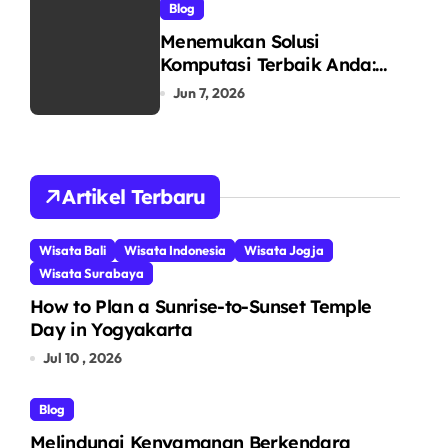
Blog
Menemukan Solusi
Komputasi Terbaik Anda:
Mengenal RIMAS LAPTOP
Jun 7, 2026
sebagai Pusat Ekosistem
Laptop Terintegrasi
Artikel Terbaru
Wisata Bali
Wisata Indonesia
Wisata Jogja
Wisata Surabaya
How to Plan a Sunrise-to-Sunset Temple
Day in Yogyakarta
Jul 10 , 2026
Blog
Melindungi Kenyamanan Berkendara