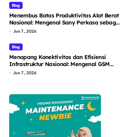
Blog
Menembus Batas Produktivitas Alat Berat
Nasional: Mengenal Sany Perkasa sebagai
Pelopor Solusi Ekskavator Tangguh melalui
Jun 7 , 2026
Unit Unggulan SY215C
Blog
Menopang Konektivitas dan Efisiensi
Infrastruktur Nasional: Mengenal GSM
Logistic sebagai Solusi Logistik dan Alat
Jun 7 , 2026
Berat Terintegrasi