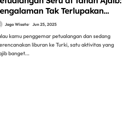
etualangan Seru di Tanah Ajaib:
engalaman Tak Terlupakan
engan ATV Cappadocia Tour!
Jago Wisata
Jun 25, 2025
rencanakan liburan ke Turki, satu aktivitas yang
jib banget...