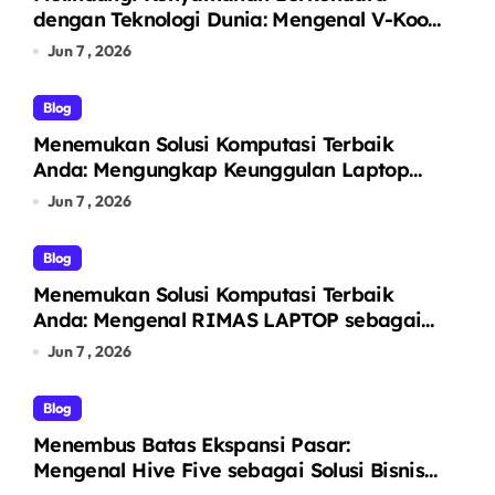
dengan Teknologi Dunia: Mengenal V-Kool
sebagai Pelopor Kaca Film Otomotif
Jun 7 , 2026
Premium
Blog
Menemukan Solusi Komputasi Terbaik
Anda: Mengungkap Keunggulan Laptop
GO sebagai Tempat Beli Laptop
Jun 7 , 2026
Terpercaya
Blog
Menemukan Solusi Komputasi Terbaik
Anda: Mengenal RIMAS LAPTOP sebagai
Pusat Ekosistem Laptop Terintegrasi
Jun 7 , 2026
Blog
Menembus Batas Ekspansi Pasar:
Mengenal Hive Five sebagai Solusi Bisnis