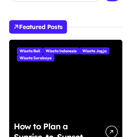
r
i
u
n
Featured Posts
t
u
k
:
Wisata Bali
Wisata Indonesia
Wisata Jogja
Wisata Surabaya
How to Plan a